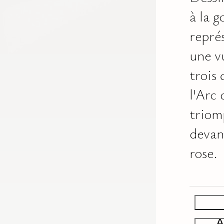
à la 
repré
une v
trois
l'Arc 
triom
devan
rose.
A