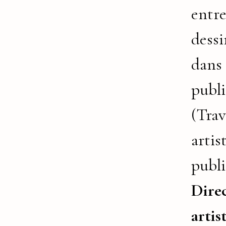
entr
dessi
dans 
publ
(Tra
artis
publi
Dire
artis