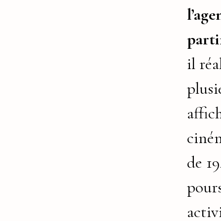
l’age
parti
il réa
plusi
affic
ciném
de 19
pours
activ