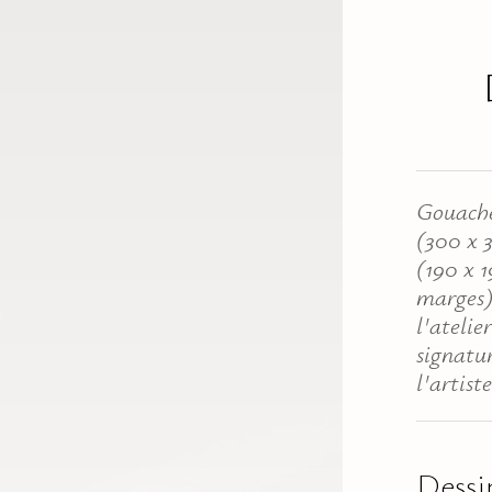
Gouache
(300 x 
(190 x 1
marges)
l'atelie
signatu
l'artiste
Dessin