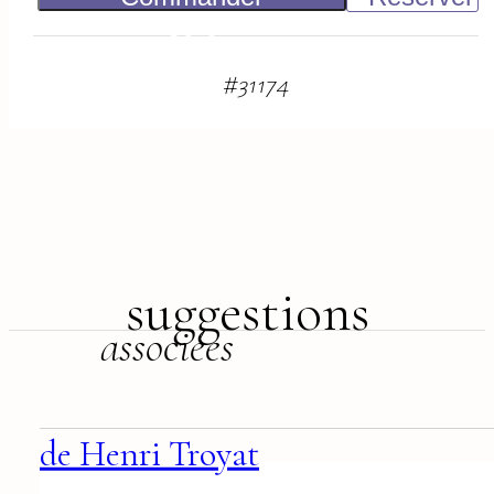
80
€
#
31174
suggestions
associées
de Henri Troyat