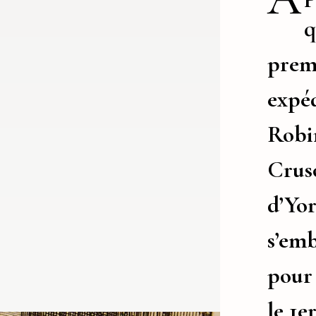
q
prem
expéd
Robi
Crus
d’Yor
s’em
pour
le 1e