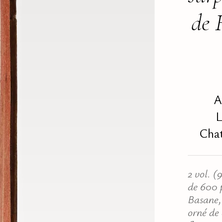
de 
A
L
Chat
2 vol. 
de 600 p
Basane,
orné de 