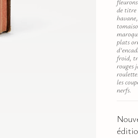
fleurons
de titr
havane,
tomaiso
maroqui
plats or
d'encad
froid, t
rouges j
roulette
les coup
nerfs.
Nouve
éditio