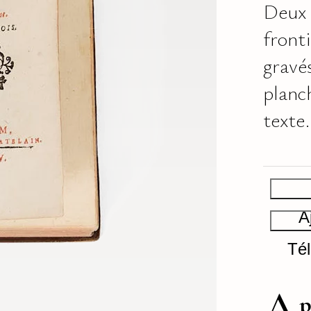
Deux
fronti
gravé
planc
texte.
A
Tél
A
p