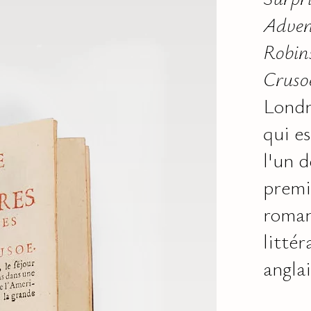
Adven
Robin
Cruso
Londr
qui es
l'un d
premi
roman
littér
anglai