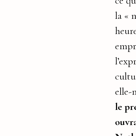
ce q
la « 
heure
empr
l’exp
cultu
elle
le p
ouvr