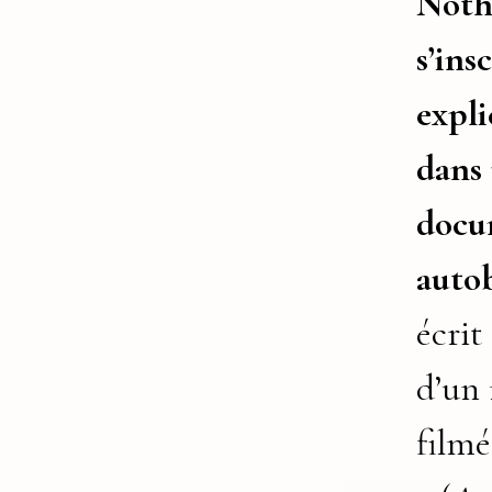
Noth
s’insc
expl
dans
docu
auto
écrit
d’un 
film