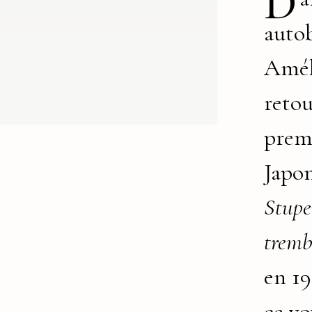
D
auto
Amél
retou
premi
Japo
Stupe
tremb
en 19
ce v