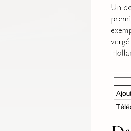
Un de
premi
exemp
vergé
Holla
Ajou
Télé
a