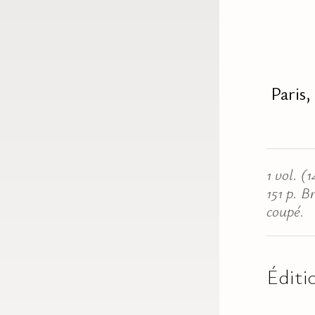
Paris,
1 vol. (
151 p. B
coupé.
Éditio