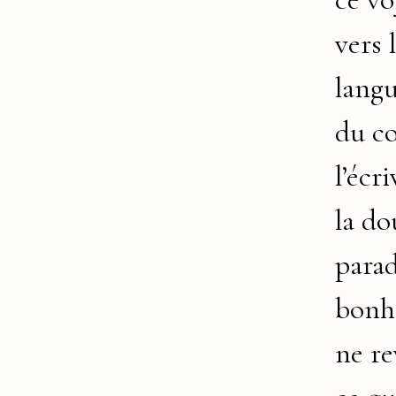
vers 
lang
du co
l’écr
la do
parad
bonh
ne re