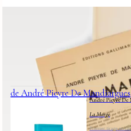
suggestions
associées
de André Pieyre De Mandiargues
André Pieyre De
La Marge
Premier tirage en ca