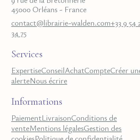
45000 Orléans - France
contact@librairie-walden.com
+33 9 54 
34 75
Services
Expertise
Conseil
Achat
Compte
Créer un
alerte
Nous écrire
Informations
Paiement
Livraison
Conditions de
vente
Mentions légales
Gestion des
cookies
Politique de confidentialité