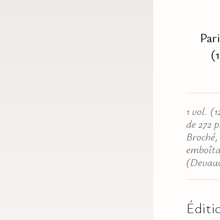
Pari
(
1 vol. (
de 272 p.
Broché,
emboît
(Devauc
Éditi