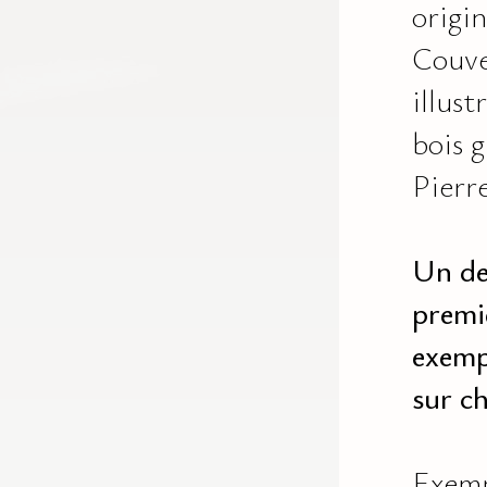
origin
Couve
illust
bois 
Pierre
Un de
premi
exemp
sur ch
Exemp