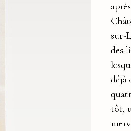
après
Chât
sur-L
des l
lesqu
déjà
quatr
tôt, 
merv