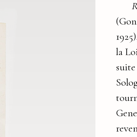
R
(Gon
1925)
la Loi
suite
Solog
tour
Genev
reven