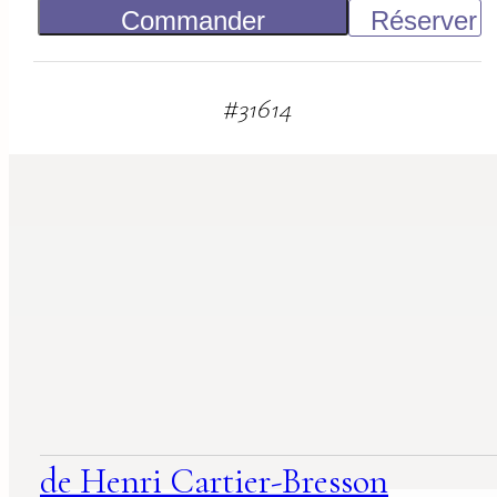
Commander
Réserver
2 000
€
#
31614
suggestions
associées
de Henri Cartier-Bresson