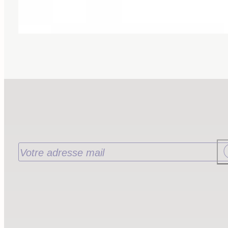
Recevoir nos nouveautés
J’accepte de recevoir les nouveautés de la
Librairie Walden par email. Pour en savoir plus
consultez notre
politique de confidentialité.