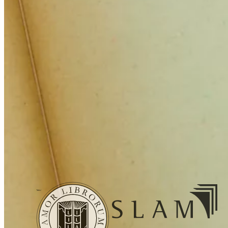
Services
Expertise
Conseil
Achat
Compte
Créer un
alerte
Nous écrire
Informations
Paiement
Livraison
Conditions de
vente
Mentions légales
Gestion des
cookies
Politique de confidentialité