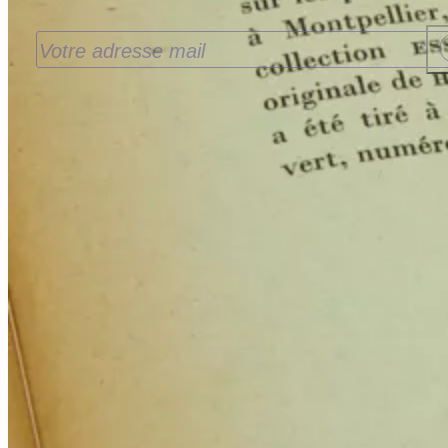
J’accepte de recevoir les nouveautés de la
Librairie Walden par email. Pour en savoir plus
consultez notre
politique de confidentialité.
Contact
9 rue de la Bretonnerie
45000 Orléans - France
contact@librairie-walden.com
+33 9 54 
34 75