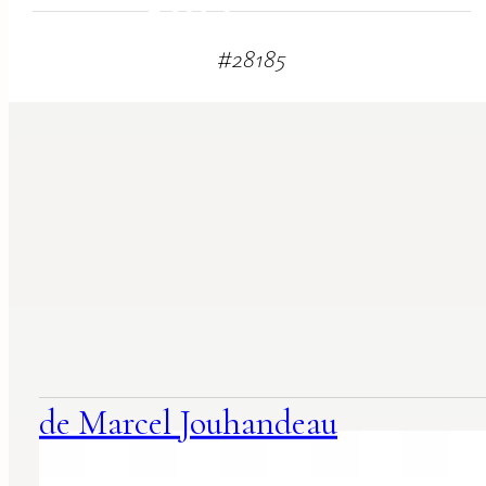
1 500
€
#
28185
suggestions
associées
de Marcel Jouhandeau