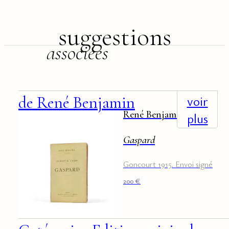
suggestions
associées
+
voir
de René Benjamin
René Benjamin
plus
Gaspard
Goncourt 1915. Envoi signé
200
€