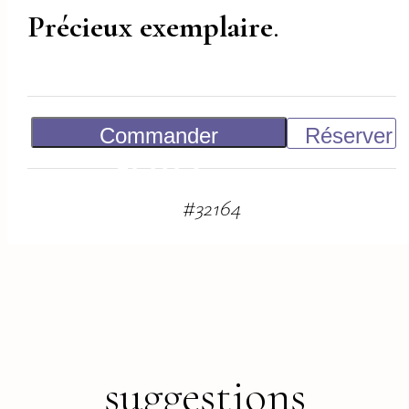
Précieux exemplaire
.
Commander
Réserver
20 000
€
#
32164
suggestions