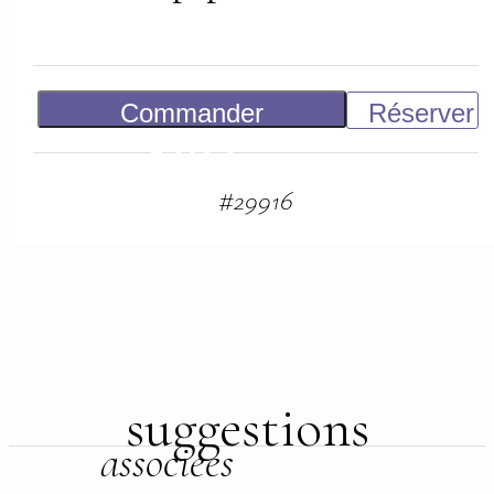
Commander
Réserver
1 000
€
#
29916
suggestions
associées