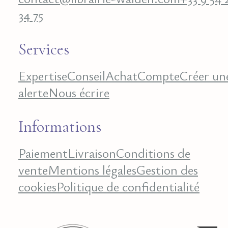
34 75
Services
Expertise
Conseil
Achat
Compte
Créer un
alerte
Nous écrire
Informations
Paiement
Livraison
Conditions de
vente
Mentions légales
Gestion des
cookies
Politique de confidentialité