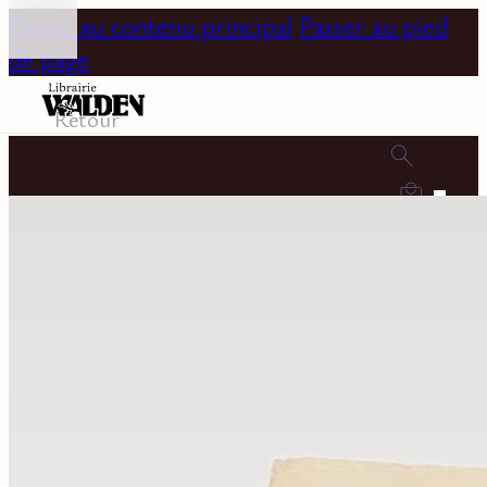
Passer au contenu principal
Passer au pied
de page
Retour
0