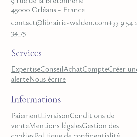
9 rue de la Bretonnerie
45000 Orléans - France
contact@librairie-walden.com
+33 9 54 
34 75
Services
Expertise
Conseil
Achat
Compte
Créer un
alerte
Nous écrire
Informations
Paiement
Livraison
Conditions de
vente
Mentions légales
Gestion des
cookies
Politique de confidentialité