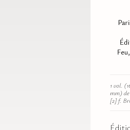
Pari
Édi
Feu,
1 vol. (
mm) de 
[2] f. B
Éditi