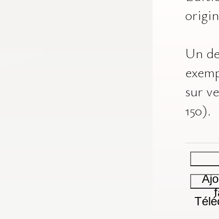
origin
Un de
exemp
sur ve
150).
Ajo
Télé