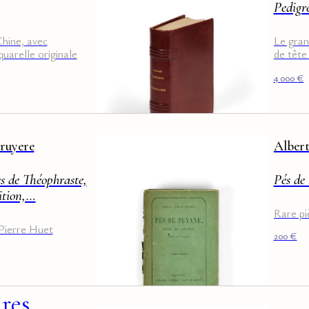
Pedigr
Chine, avec
Le gran
uarelle originale
de tête
Nielsen,
4 000
€
Bruyere
Albert
s de Théophraste,
Pés de
ition,…
Rare pi
Pierre Huet
200
€
ires