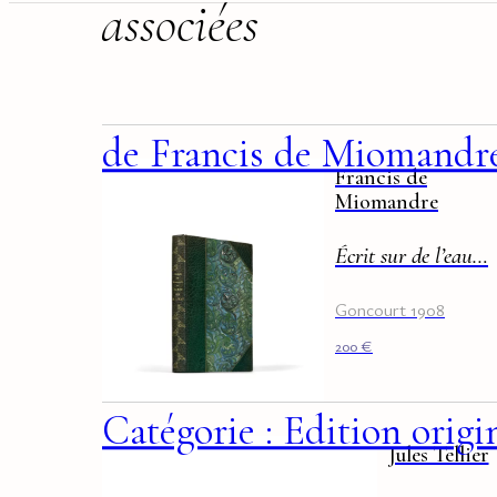
associées
v
p
de Francis de Miomandr
Francis de
Miomandre
Écrit sur de l’eau…
Goncourt 1908
200
€
Catégorie : Edition origi
Jules Tellier