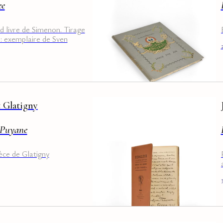
ee
d livre de Simenon. Tirage
 : exemplaire de Sven
 son éditeur.
 Glatigny
 Puyane
èce de Glatigny