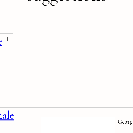
oir
lus
+
e
nale
Georg