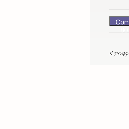
Com
8
#
31099