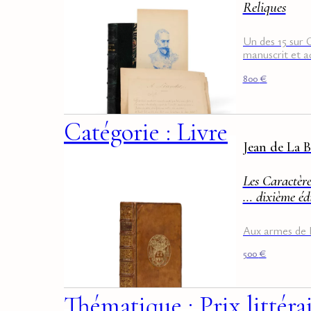
Reliques
Un des 15 sur 
manuscrit et aq
de Bourdelle
800
€
Catégorie : Livre
Jean de La 
Les Caractère
… dixième éd
Aux armes de 
500
€
Thématique : Prix littéra