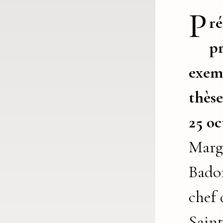
P
ré
p
exemp
thèse
25 oc
Marg
Badon
chef 
Saint