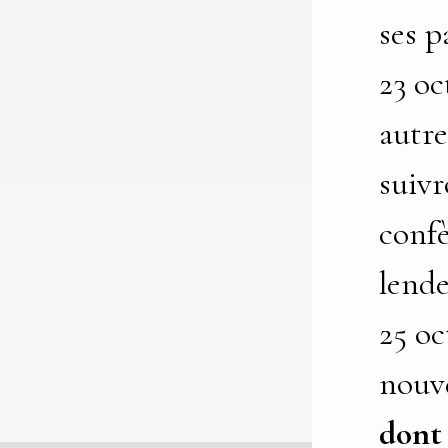
ses p
23 oc
autre
suivr
confè
lende
25 oc
nouv
dont 