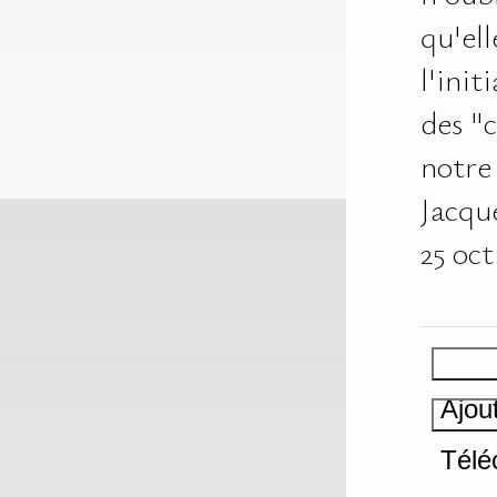
qu'ell
l'init
des "c
notre
Jacqu
25 oct
Ajou
Télé