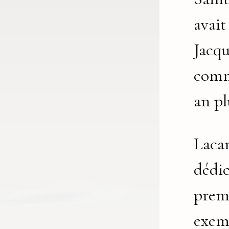
avait
Jacq
comm
an pl
Lacan
dédic
prem
exemp