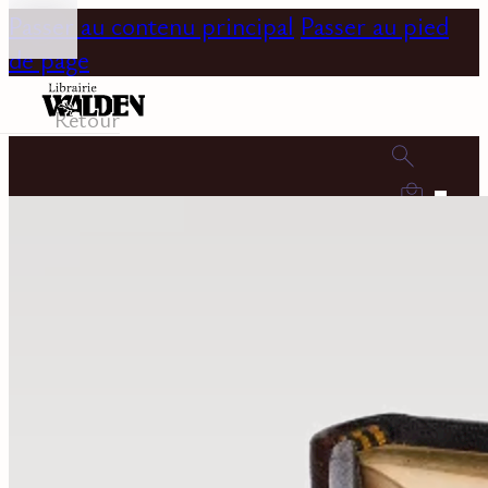
Passer au contenu principal
Passer au pied
de page
Retour
0