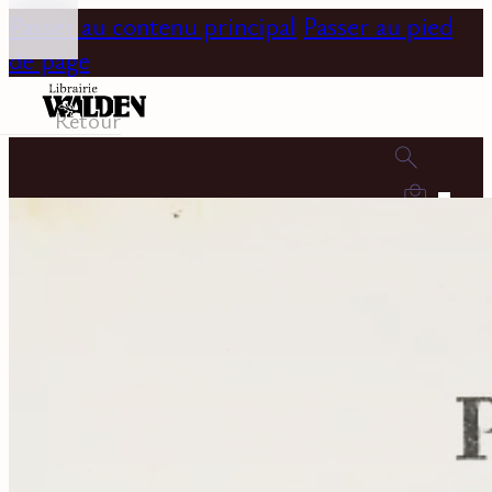
Passer au contenu principal
Passer au pied
de page
Retour
0