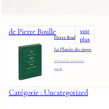
suggestions
associées
+
voir
de Pierre Boulle
Pierre Boulle
plus
La Planète des singes
Véritable originale
400
€
Catégorie : Uncategorized