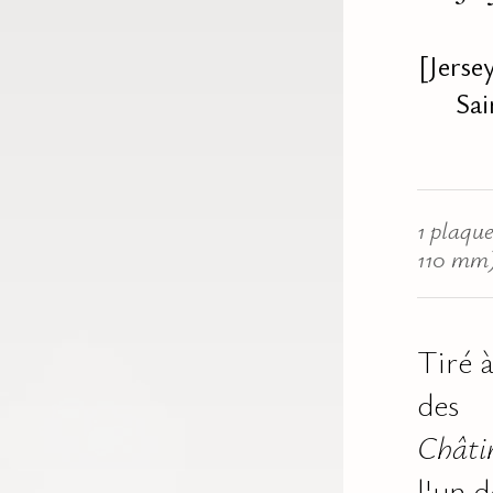
[Jerse
Sai
1 plaque
110 mm)
Tiré 
des
Châti
l'un d