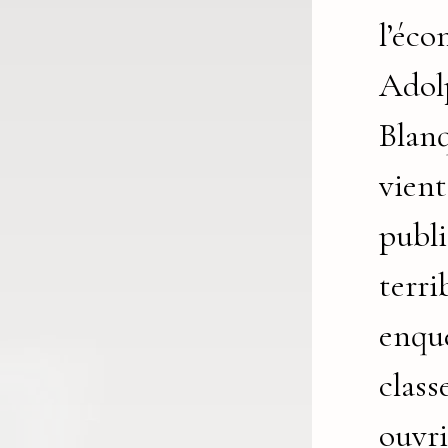
l’éco
Adol
Blanq
vient
publi
terri
enquê
class
ouvri