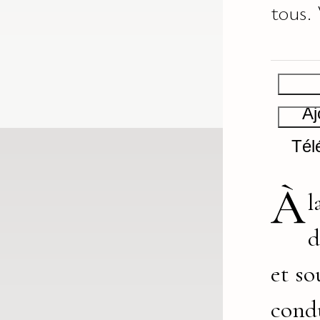
tous. 
Aj
Tél
À
l
d
et so
cond