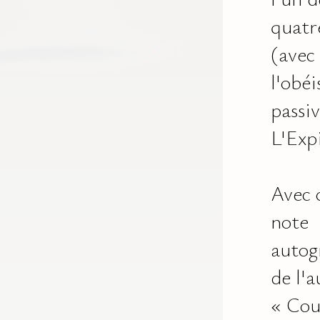
quatr
(avec
l'obéi
passiv
L'Exp
Avec 
note
autog
de l'a
« Cou