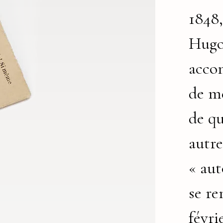
1848,
Hugo
acco
de m
de q
autre
« aut
se re
févri