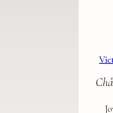
Vic
Châ
Jo