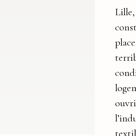
Lille
const
place
terri
cond
loge
ouvri
l’ind
texti