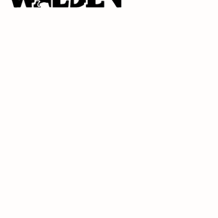
J’accepte de recevoir les nouveautés de la
Librairie Walden par email. Pour en savoir plus
consultez notre
politique de confidentialité.
Contact
9 rue de la Bretonnerie
45000 Orléans - France
contact@librairie-walden.com
+33 9 54 
34 75