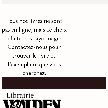
Tous nos livres ne sont
pas en ligne, mais ce choix
reflète nos rayonnages.
Contactez-nous pour
trouver le livre ou
l’exemplaire que vous
cherchez.
Effacer les filtres
Voir les
ouvrages
Recevoir nos nouveautés