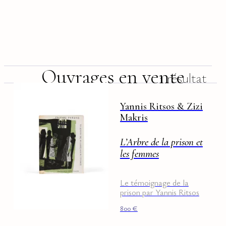
Ouvrages en vente
1 résultat
Yannis Ritsos & Zizi
Makris
L’Arbre de la prison et
les femmes
Le témoignage de la
prison par Yannis Ritsos
800
€