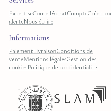
Services
Expertise
Conseil
Achat
Compte
Créer un
alerte
Nous écrire
Informations
Paiement
Livraison
Conditions de
vente
Mentions légales
Gestion des
cookies
Politique de confidentialité