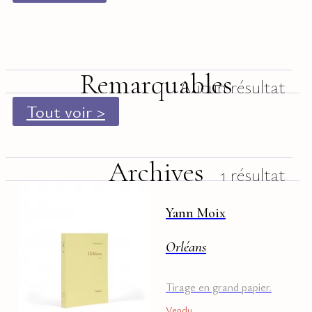
Remarquables
Aucun résultat
Tout voir >
Archives
1 résultat
Yann Moix
Orléans
Tirage en grand papier.
Vendu