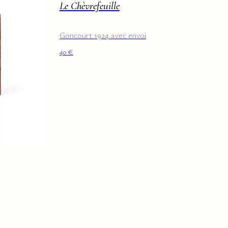
Le Chèvrefeuille
Goncourt 1924 avec envoi
40
€