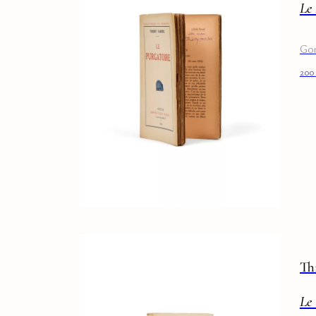
Le 
Gon
200
Th
Le 