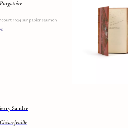
Purgatoire
court 1924 sur papier saumon
€
ierry Sandre
Chèvrefeuille