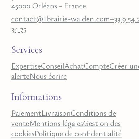
45000 Orléans - France
contact@librairie-walden.com
+33 9 54 
34 75
Services
Expertise
Conseil
Achat
Compte
Créer un
alerte
Nous écrire
Informations
Paiement
Livraison
Conditions de
vente
Mentions légales
Gestion des
cookies
Politique de confidentialité