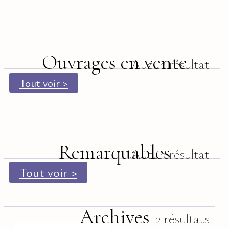
Ouvrages en vente
Aucun résultat
Tout voir >
Remarquables
Aucun résultat
Tout voir >
Archives
2 résultats