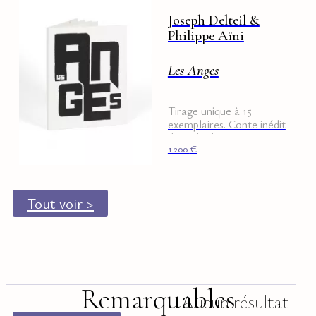
Joseph Delteil &
Philippe Aïni
Les Anges
Tirage unique à 15
exemplaires. Conte inédit
de Delteil
1 200
€
Tout voir >
Remarquables
Aucun résultat