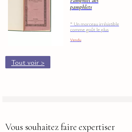
Pamphlet des
pamphlets
" Un morceau irrésistible
comme goût le plus
achevé". De la
Vendu
bibliothèque André
Schück
Tout voir >
Vous souhaitez faire expertiser