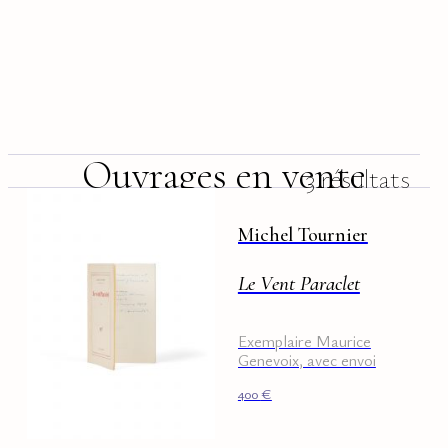
Ouvrages en vente
3 résultats
Michel Tournier
Le Vent Paraclet
Exemplaire Maurice
Genevoix, avec envoi
signé.
400
€