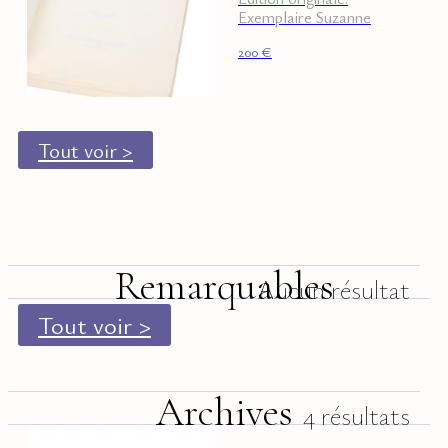
Exemplaire Suzanne
Genevoix, avec envoi.
200
€
Tout voir >
Remarquables
Aucun résultat
Tout voir >
Archives
4 résultats