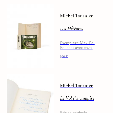
Michel Tournier
Les Météores
Exemplaire Max-Pol
Fouchet avec envoi
300
€
Michel Tournier
Le Vol du vampire
Edition originale.