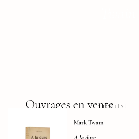
Twain
Ouvrages en vente
1 résultat
Mark Twain
À la dure