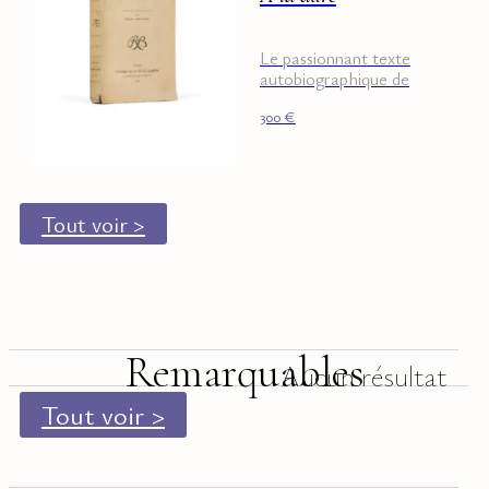
Le passionnant texte
autobiographique de
Twain !
300
€
Tout voir >
Remarquables
Aucun résultat
Tout voir >