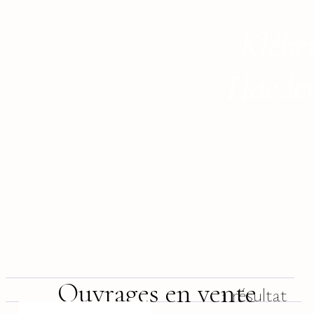
Klébe
Haede
Ouvrages en vente
1 résultat