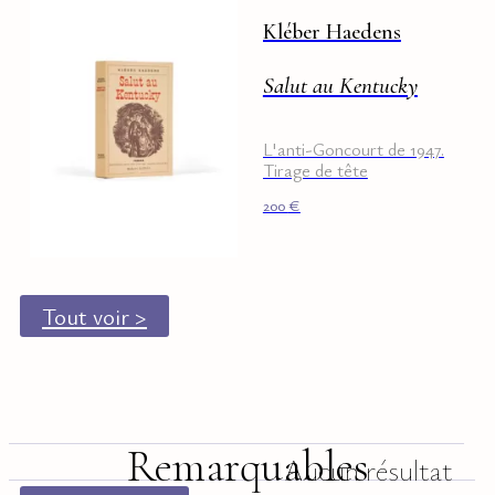
Kléber Haedens
Salut au Kentucky
L'anti-Goncourt de 1947.
Tirage de tête
200
€
Tout voir >
Remarquables
Aucun résultat