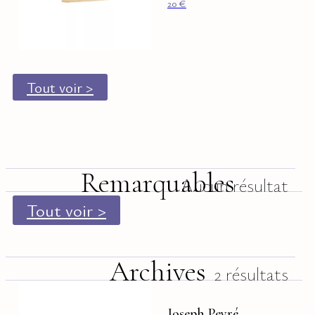
20
€
Tout voir >
Remarquables
Aucun résultat
Tout voir >
Archives
2 résultats
Joseph Peyré