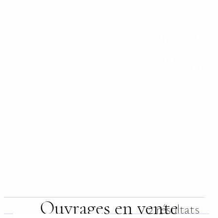
Joseph
Peyré
Ouvrages en vente
2 résultats