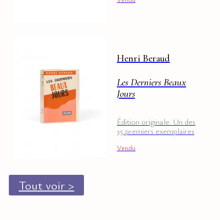
Henri Beraud
Les Derniers Beaux
Jours
Édition originale. Un des
35 premiers exemplaires
sur hollande.Dernier titre
Vendu
de la trilogie de Béraud
sur ses souvenirs de la
grande Guerre.
Tout voir >