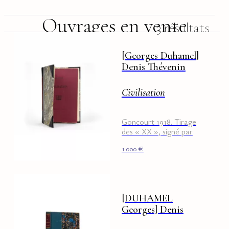
Ouvrages en vente
3 résultats
[Georges Duhamel]
Denis Thévenin
Civilisation
Goncourt 1918. Tirage
des « XX », signé par
l'auteur
1 000
€
[DUHAMEL
Georges] Denis
Thévenin