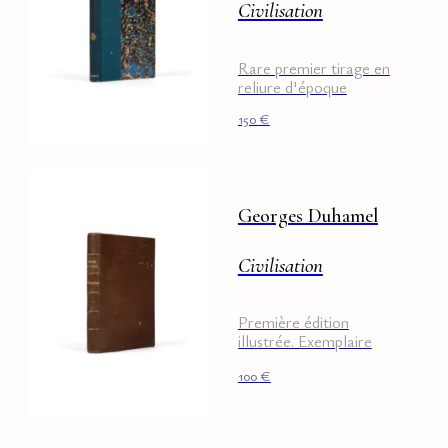
Civilisation
Rare premier tirage en
reliure d'époque
150
€
Georges Duhamel
Civilisation
Première édition
illustrée. Exemplaire
Genevoix
100
€