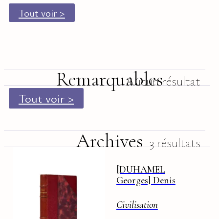
Tout voir >
Remarquables
Aucun résultat
Tout voir >
Archives
3 résultats
[DUHAMEL
Georges] Denis
Thévenin
Civilisation