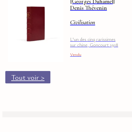
[Georges Duhamel]
Denis Thévenin
Civilisation
L'un des cinq rarissimes
sur chine, Goncourt 1918
Vendu
Tout voir >