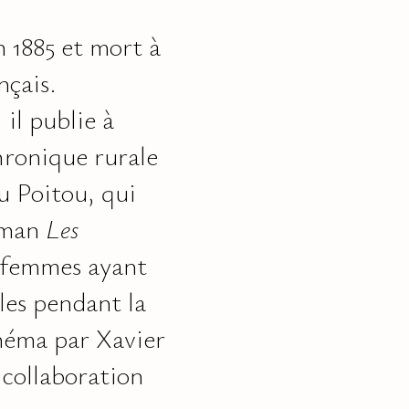
 1885 et mort à
nçais.
il publie à
hronique rurale
u Poitou, qui
roman
Les
 femmes ayant
les pendant la
néma par Xavier
 collaboration