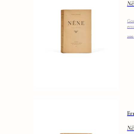
Nê
Gon
env
200
Er
Nê