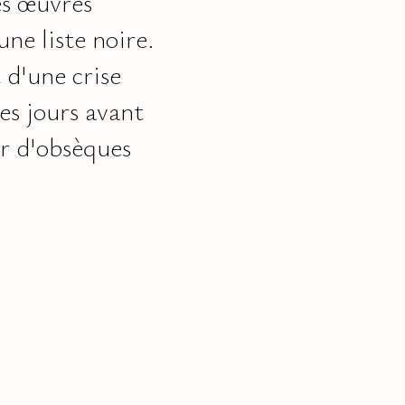
es œuvres
une liste noire.
 d'une crise
es jours avant
er d'obsèques