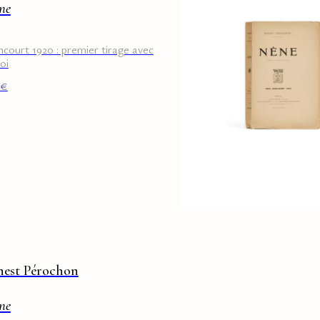
ne
court 1920 : premier tirage avec
oi
€
nest Pérochon
ne