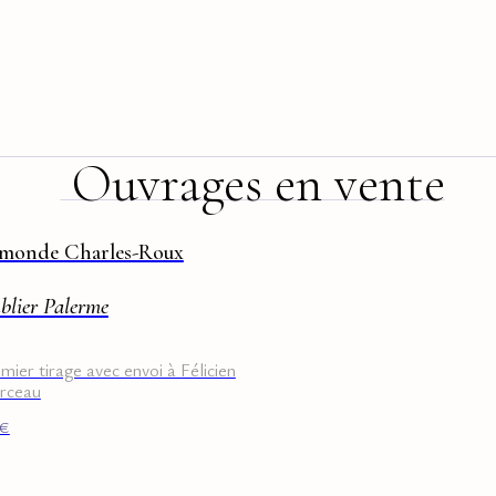
Ouvrages en vente
monde Charles-Roux
blier Palerme
mier tirage avec envoi à Félicien
rceau
€