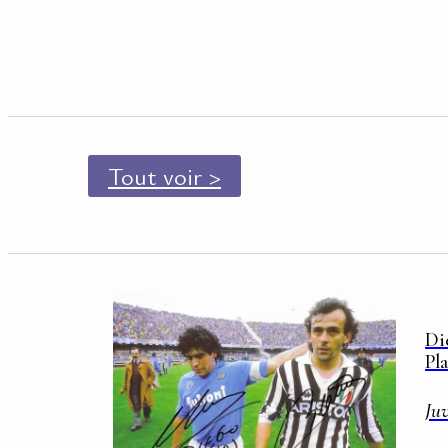
Tout voir >
Di
Pla
Ju