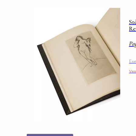
St
Re
Pa
Exe
Ven