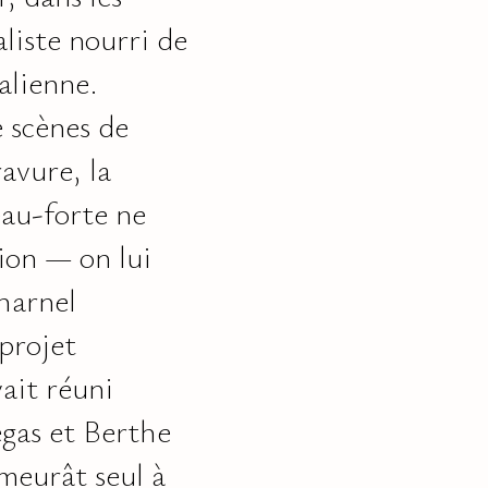
aliste nourri de
alienne.
e scènes de
avure, la
eau-forte ne
ion — on lui
harnel
projet
ait réuni
gas et Berthe
meurât seul à