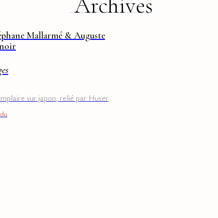
Archives
éphane Mallarmé & Auguste
noir
ges
mplaire sur japon, relié par Huser
du