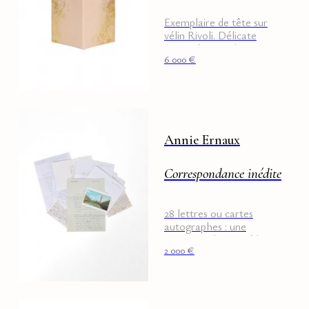
Exemplaire de tête sur
vélin Rivoli. Délicate
interprétation de Louise
6 000
€
Bescond.
Annie Ernaux
Correspondance inédite
28 lettres ou cartes
autographes : une
correspondance inédite
2 000
€
entre une étudiante en
Lettres et Annie Ernaux.