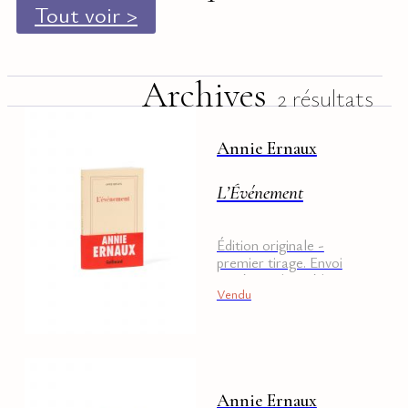
Tout voir >
Archives
2 résultats
Annie Ernaux
L’Événement
Édition originale -
premier tirage. Envoi
signé. Bandeau éditeur
Vendu
conservé.
Annie Ernaux