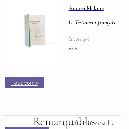
Andreï Makine
Le Testament français
Envoi signé
100
€
Tout voir >
Remarquables
Aucun résultat