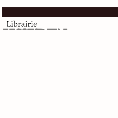
Recevoir nos nouveautés
J’accepte de recevoir les nouveautés de
Walden par email. Pour en savoir plus
politique de confidentialité.
Contact