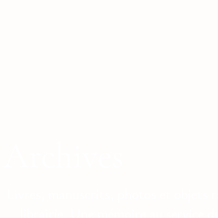
Archives
Livres, manuscrits, photos et objets r
librairie. Une mémoire au service d