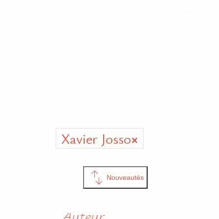
patrimoine 
Xavier Josso
×
Nouveautés