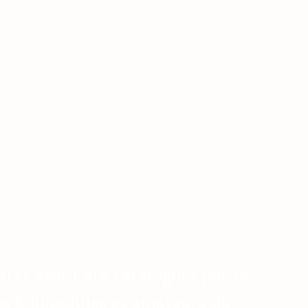
ares ayant été catalogués par la
es bibliophiles et amateurs du