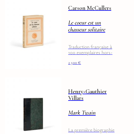
Carson McCullers
Le coeur est un
chasseur solitaire
Traduction française à
100 exemplaires hors-
commerce. Envoi signé à
2 500
€
Francis Ambrière.
Henry‑Gauthier
Villars
Mark Twain
La première biographie