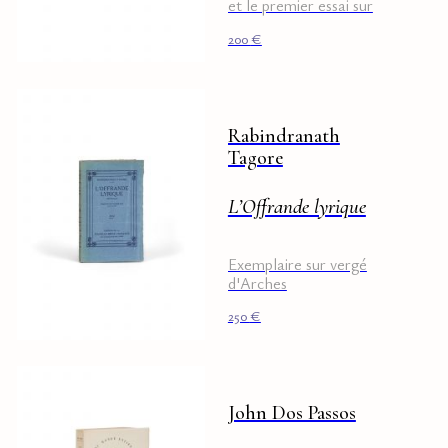
et le premier essai sur
Mark Twain.Envoi à
200
€
l'éditeur Ollendorf.
Rabindranath
Tagore
L’Offrande lyrique
Exemplaire sur vergé
d'Arches
250
€
John Dos Passos