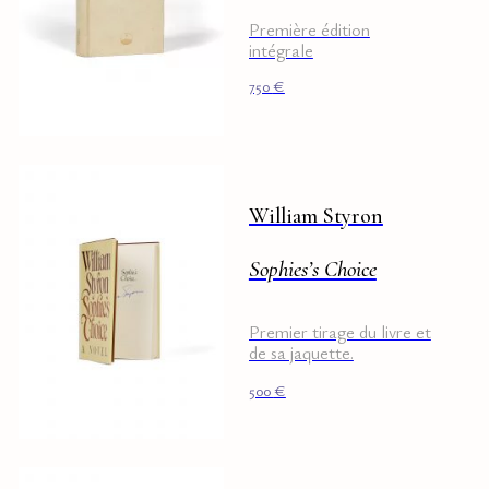
Première édition
intégrale
750
€
William Styron
Sophies’s Choice
Premier tirage du livre et
de sa jaquette.
Exemplaire signé par
500
€
Styron.