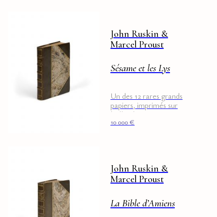
John Ruskin &
Marcel Proust
Sésame et les Lys
Un des 12 rares grands
papiers, imprimés sur
hollande
10 000
€
John Ruskin &
Marcel Proust
La Bible d’Amiens