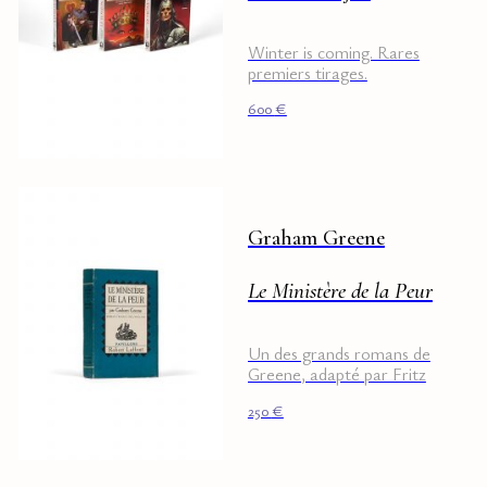
Winter is coming. Rares
premiers tirages.
600
€
Graham Greene
Le Ministère de la Peur
Un des grands romans de
Greene, adapté par Fritz
Lang.
250
€