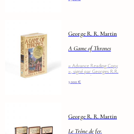
George R. R. Martin
A Game of Thrones
« Advance Reading Copy
», signé par Georges R.R.
Martin au faux-titre.
3 000
€
George R. R. Martin
Le Trône de fer.