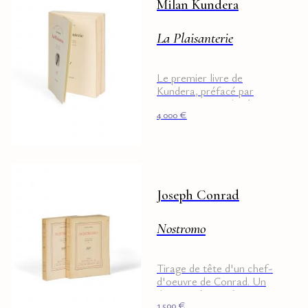
Milan Kundera
La Plaisanterie
Le premier livre de
Kundera, préfacé par
Aragon. Tirage de tête,
4 000
€
broché.
Joseph Conrad
Nostromo
Tirage de tête d'un chef-
d'oeuvre de Conrad. Un
des 109 réimposés.
1 500
€