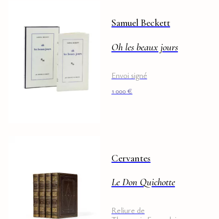
Samuel Beckett
Oh les beaux jours
Envoi signé
1 000
€
Cervantes
Le Don Quichotte
Reliure de