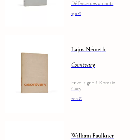
Défense des amants
150
€
Lajos Németh
Csontvàry
Envoi signé à Romain
Gary
200
€
William Faulkner