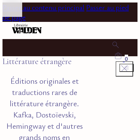
Passer au contenu principal
Passer au pied
de page
0
Littérature étrangère
Éditions originales et
traductions rares de
littérature étrangère.
Kafka, Dostoïevski,
Hemingway et d'autres
grands noms en