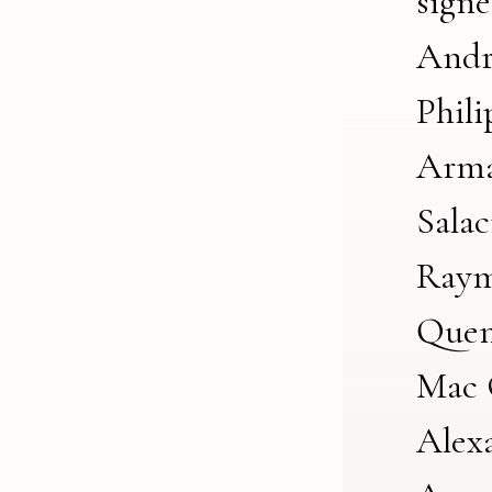
signé
André
Phili
Arm
Salac
Ray
Quen
Mac 
Alex