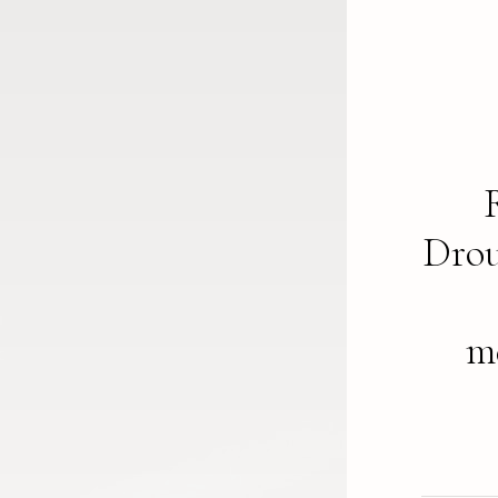
Drou
m