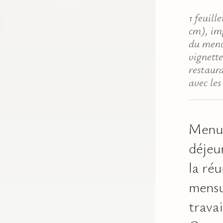
1 feuill
cm), im
du men
vignett
restaura
avec les
Menu
déjeu
la ré
mensu
travai