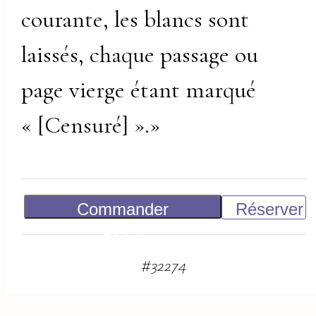
courante, les blancs sont
laissés, chaque passage ou
page vierge étant marqué
« [Censuré] ».»
Commander
Réserver
150
€
#
32274