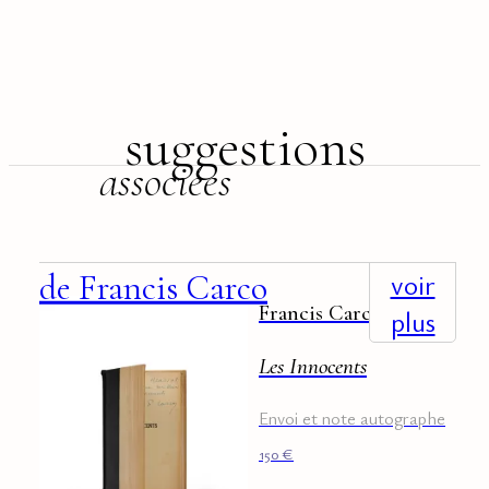
suggestions
associées
+
voir
de Francis Carco
Francis Carco
plus
Les Innocents
Envoi et note autographe
150
€