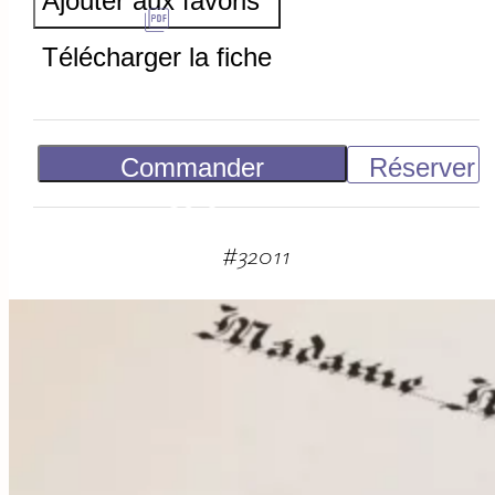
Ajouter aux favoris
Télécharger la fiche
Commander
Réserver
50
€
#
32011
suggestions