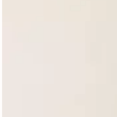
45000 Orléans - France
contact@librairie-walden.com
+33 9 54 
34 75
Services
Expertise
Conseil
Achat
Compte
Créer un
alerte
Nous écrire
Informations
Paiement
Livraison
Conditions de
vente
Mentions légales
Gestion des
cookies
Politique de confidentialité