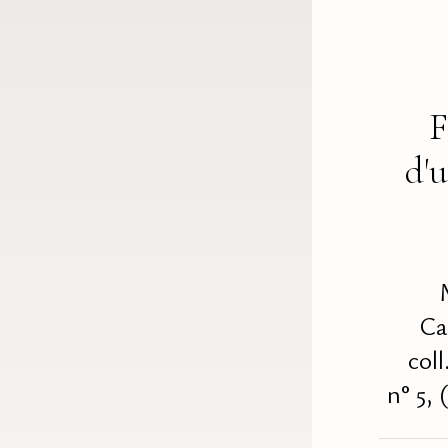
F
d'
Ca
coll
n° 5, 