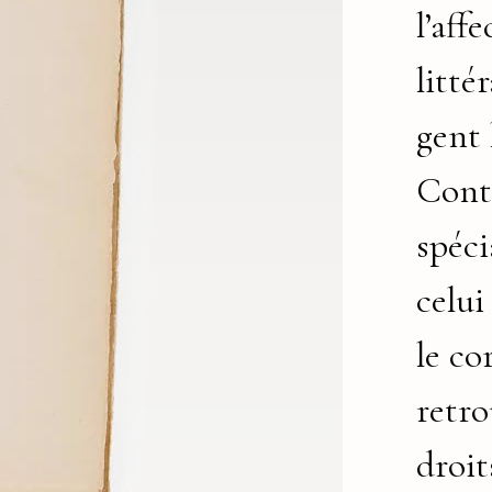
l’aff
littér
gent 
Contr
spéc
celui
le co
retro
droit