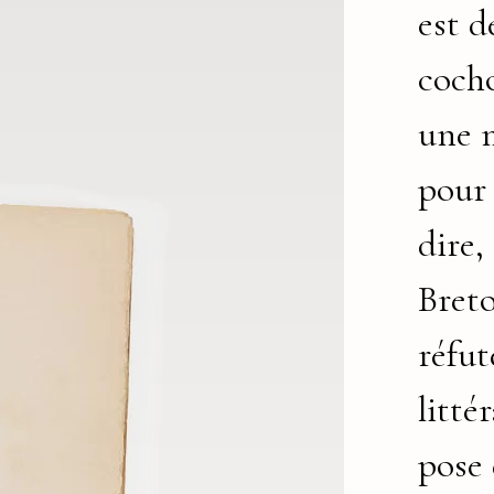
est d
cocho
une 
pour
dire,
Breto
réfut
litté
pose 