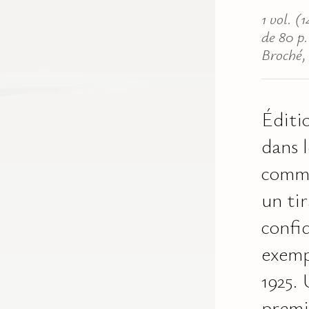
1 vol. (
de 80 p. 
Broché,
Éditi
dans l
comme
un ti
confid
exemp
1925. 
premi