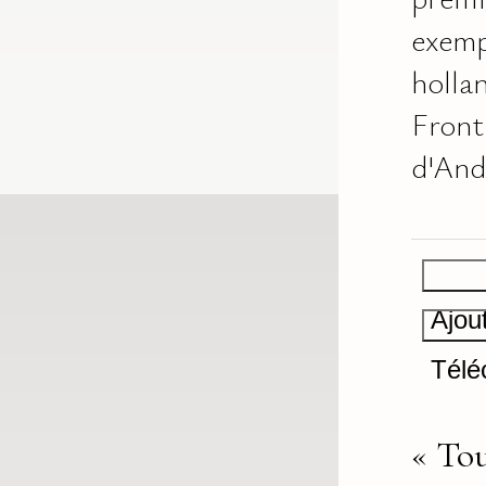
exemp
holla
Front
d'And
Ajou
Télé
« Tou