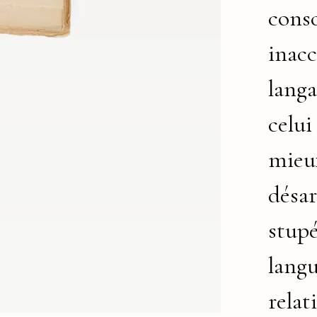
consc
inacc
langa
celui
mieux
désar
stupé
langu
relat