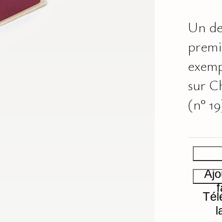
Un de
premi
exemp
sur C
(n° 19
Ajo
f
Tél
l