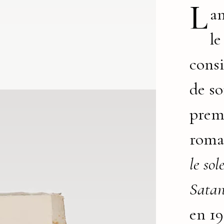
L
an
le
consi
de so
prem
roma
le sol
Satan
en 19