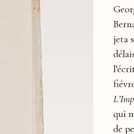
Geor
Bern
jeta 
délai
l’écr
fiévr
L’Imp
qui 
de pe