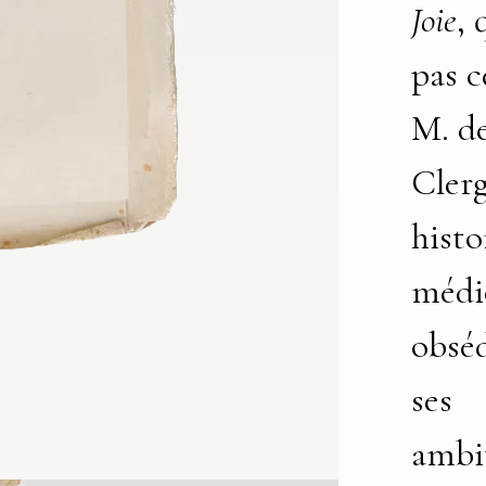
Joie
, 
pas c
M. d
Clerg
histo
médi
obsé
ses
ambi