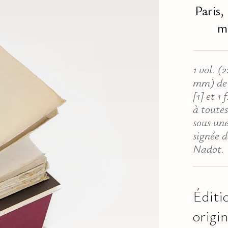
Paris,
ma
1 vol. (
mm) de 
[1] et 1 
à toute
sous une
signée d
Nadot.
Éditi
origin