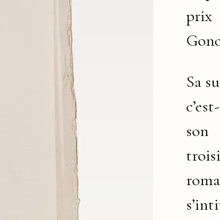
prix
Gonc
Sa su
c’est
son
troi
roma
s’int