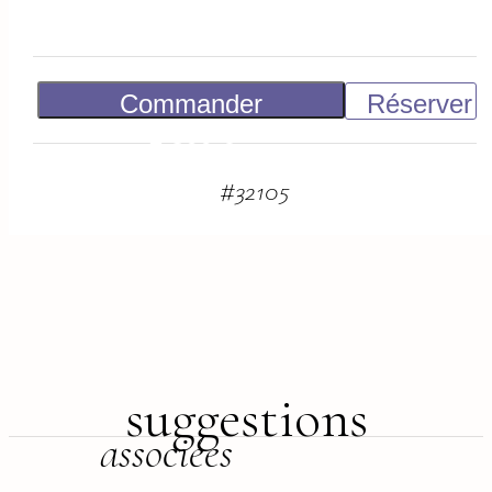
Commander
Réserver
1 800
€
#
32105
suggestions
associées