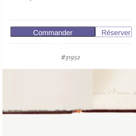
Commander
Réserver
Vendu
#
31952
suggestions
associées