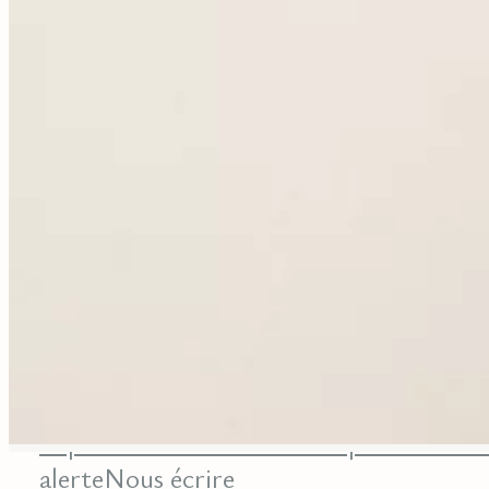
Librairie Walden par email. Pour en savoir plus
consultez notre
politique de confidentialité.
Contact
9 rue de la Bretonnerie
45000 Orléans - France
contact@librairie-walden.com
+33 9 54 
34 75
Services
Expertise
Conseil
Achat
Compte
Créer un
alerte
Nous écrire