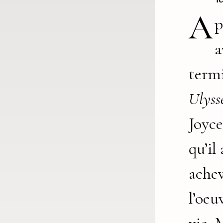
A
p
a
term
Ulyss
Joyce
qu’il
ache
l’oeu