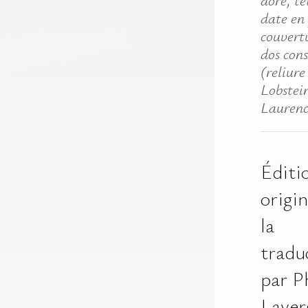
date en 
couvert
dos con
(reliure
Lobstei
Laurenc
Éditi
origin
la
tradu
par P
Laver