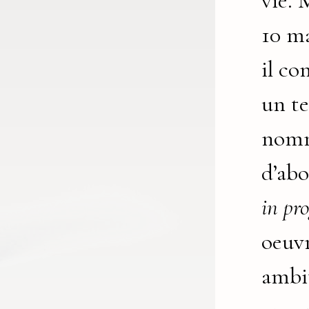
vie. 
10 ma
il c
un te
nom
d’ab
in pro
oeuvr
ambi