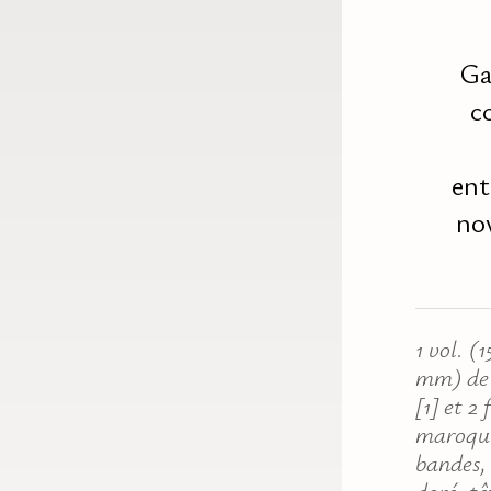
Ga
c
ent
no
1 vol. (
mm) de 
[1] et 2
maroqui
bandes, 
doré, tê