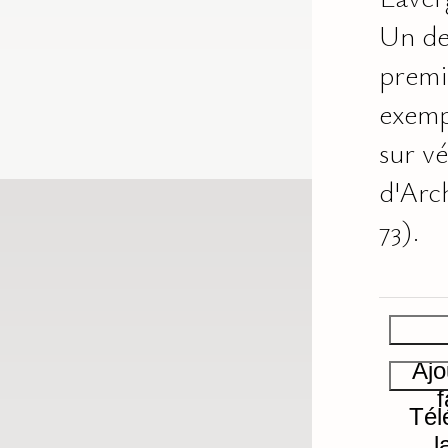
Un de
premi
exemp
sur vé
d'Arc
73).
Ajo
f
Tél
l