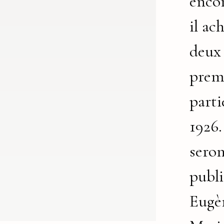
enco
il ac
deux
prem
parti
1926.
sero
publi
Eugè