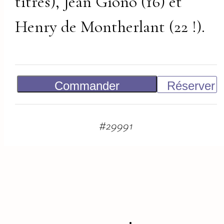
titres), Jean Giono (16) et
Henry de Montherlant (22 !).
Commander
Réserver
100
€
#
29991